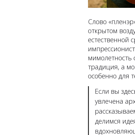
Слово «пленэр»
открытом возду
естественной с
импрессионист
мимолетность 
традиция, а м
особенно для т
Если вы здес
увлечена арх
рассказывае
делимся иде
вдохновляющ