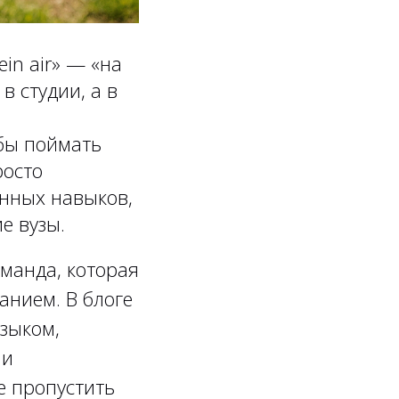
in air» — «на
в студии, а в
обы поймать
росто
енных навыков,
е вузы.
манда, которая
анием. В блоге
зыком,
 и
е пропустить