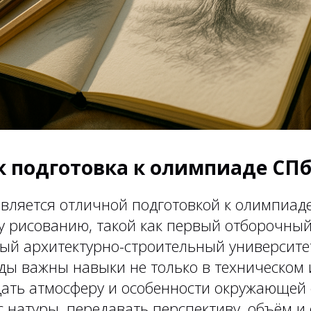
к подготовка к олимпиаде СП
является отличной подготовкой к олимпиад
у рисованию, такой как первый отборочный
ый архитектурно-строительный университет
ды важны навыки не только в техническом 
дать атмосферу и особенности окружающей 
с натуры, передавать перспективу, объём 