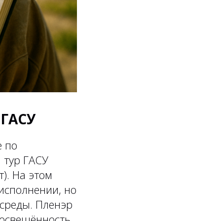
бГАСУ
е по
 тур ГАСУ
). На этом
исполнении, но
среды. Пленэр
и освещённость