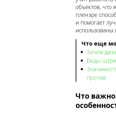
объектов, что 
пленэре спосо
и помогает лу
использованы 
Что еще мо
Зачем диза
Виды штрих
Значимость
против
Что важно
особеннос