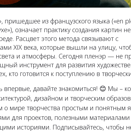
, пришедшее из французского языка («en ple
хе»), означает практику создания картин не 
реде. Расцвет этого метода связывают с
ами XIX века, которые вышли на улицу, чт
света и атмосферы. Сегодня пленэр — не п
ощный инструмент для развития художеств
ех, кто готовится к поступлению в творчески
ь впервые, давайте знакомиться!
😊
Мы – ко
итектурой, дизайном и творческим образов
м о мире творчества простым и понятным я
ями для проектов, полезными материалами
ими историями. Подписывайтесь, чтобы н