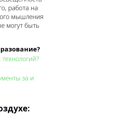
о, работа на
ного мышления
е могут быть
бразование?
 технологий?
ументы за и
оздухе: