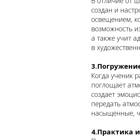
В отличие от ш
создан и настр
освещением, ко
возможность из
а также учит а
в художествен
3.Погружение
Когда ученик р
поглощает атм
создает эмоцио
передать атмос
насыщенные, че
4.Практика и