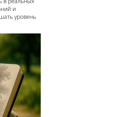
ь в реальных
аний и
ышать уровень