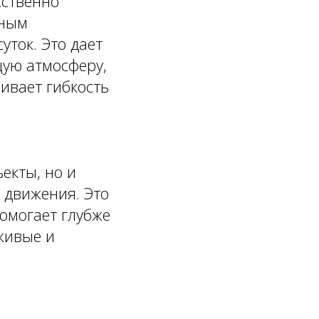
сственно
нным
уток. Это дает
щую атмосферу,
вивает гибкость
ъекты, но и
 движения. Это
помогает глубже
 живые и