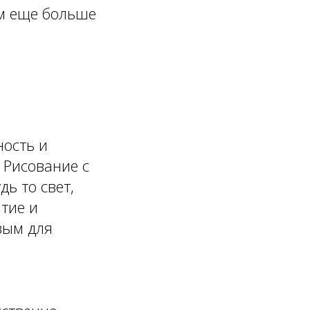
м еще больше
ность и
 Рисование с
ь то свет,
ятие и
вым для