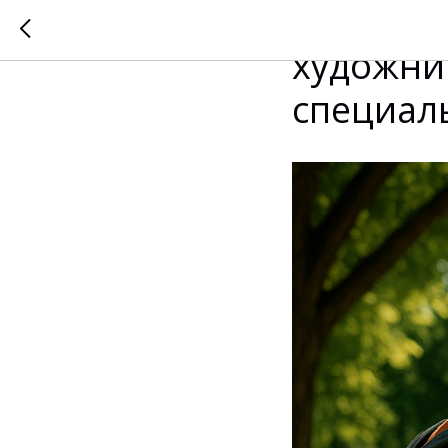
Что тако
художни
специал