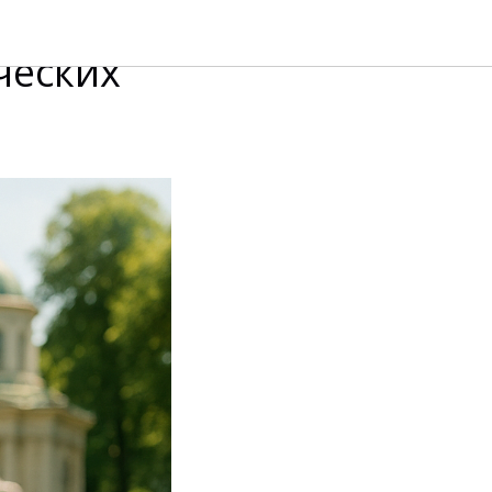
жен для
ческих