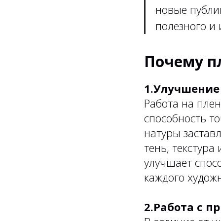
новые публи
полезного и 
Почему пл
1.Улучшение
Работа на пле
способность т
натуры заставл
тень, текстура
улучшает спос
каждого худож
2.Работа с 