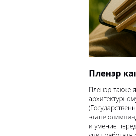
Пленэр ка
Пленэр также 
архитектурном
(Государственн
этапе олимпиа
и умение пере
учит работать 