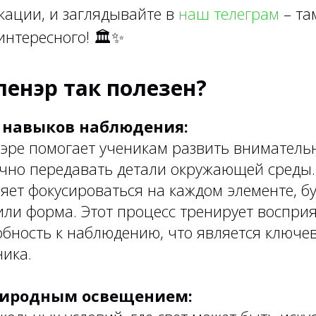
кации, и заглядывайте в
наш телеграм
– та
интересного!
🏛✨
енэр так полезен?
 навыков наблюдения:
нэре помогает ученикам развить вниматель
очно передавать детали окружающей среды.
яет фокусироваться на каждом элементе, буд
 или форма. Этот процесс тренирует воспри
обность к наблюдению, что является ключе
ника.
природным освещением: