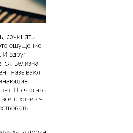
ь, сочинять
это ощущение:
. И вдруг —
ется. Белизна
мент называют
чинающие.
лет. Но что это
 всего хочется
вствовать
манда, которая