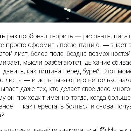
ть раз пробовал творить — рисовать, писат
же просто оформить презентацию, — знает 
стой лист, белое поле, бездна возможностей
амирает, мысли разбегаются, дыхание сбива
 давить, как тишина перед бурей. Этот мо
го листа — и испытывают его не только на
ывает даже тех, кто делает своё дело много 
му он приходит именно тогда, когда больше
вное — как перестать бояться и снова почу
а?
ь впервые, давайте знакомиться!
😊
Мы – ко