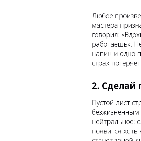
Любое произве
мастера призн
говорил: «Вдох
работаешь». Н
напиши одно п
страх потеряет
2. Сделай 
Пустой лист ст
безжизненным. 
нейтральное: с
появится хоть 
станет зоной д