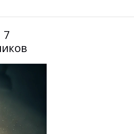
 7
ников