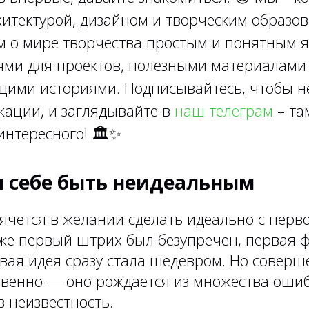
итектурой, дизайном и творческим образов
м о мире творчества простым и понятным я
ями для проектов, полезными материалами
ими историями. Подписывайтесь, чтобы н
кации, и заглядывайте в
наш телеграм
– та
интересного!
🏛✨
и себе быть неидеальным
рячется в желании сделать идеально с перв
уже первый штрих был безупречен, первая ф
вая идея сразу стала шедевром. Но соверш
овенно — оно рождается из множества ошиб
 неизвестность.