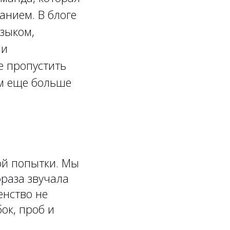
анием. В блоге
зыком,
 и
е пропустить
м еще больше
ой попытки. Мы
раза звучала
енство не
ок, проб и