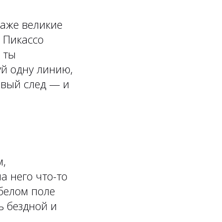
Даже великие
 Пикассо
 ты
й одну линию,
рвый след — и
м,
а него что-то
 белом поле
ь бездной и