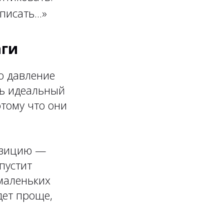
писать...»
аги
ро давление
ть идеальный
отому что они
позицию —
пустит
 маленьких
дет проще,