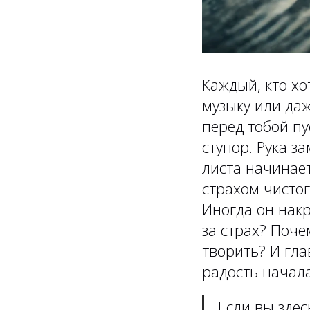
Каждый, кто хо
музыку или да
перед тобой пу
ступор. Рука з
листа начинает
страхом чисто
Иногда он накр
за страх? Поче
творить? И гла
радость начал
Если вы здес