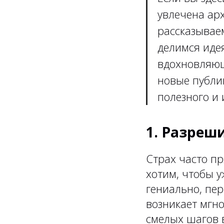
увлечена арх
рассказывае
делимся иде
вдохновляющ
новые публи
полезного и 
1. Разреш
Страх часто п
хотим, чтобы 
гениально, пер
возникает мгн
смелых шагов в