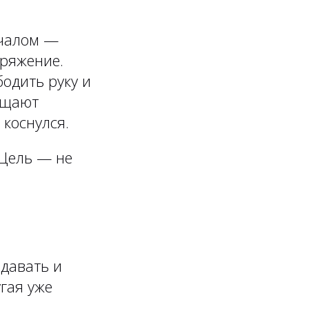
ачалом —
пряжение.
одить руку и
ащают
 коснулся.
 Цель — не
давать и
гая уже