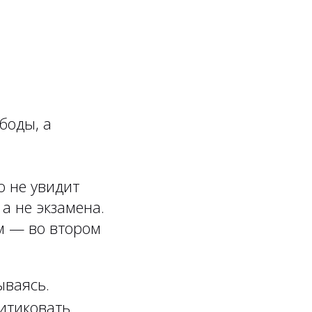
боды, а
о не увидит
 а не экзамена.
м — во втором
ываясь.
итиковать.