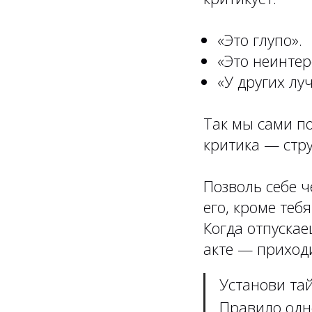
«Это глупо».
«Это неинтер
«У других лу
Так мы сами по
критика — стру
Позволь себе ч
его, кроме теб
Когда отпуска
акте — приходи
Установи тай
Правило одно