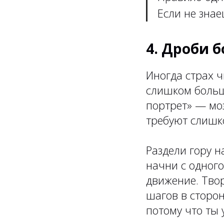
Если не знаеш
4. Дроби 
Иногда страх ч
слишком больш
портрет» — моз
требуют слишк
Раздели гору 
начни с одного
движение. Твор
шагов в сторо
потому что ты 