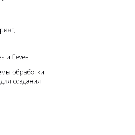
ринг,
s и Eevee
темы обработки
 для создания