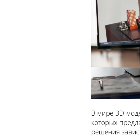
В мире 3D-мод
которых предл
решения зависи