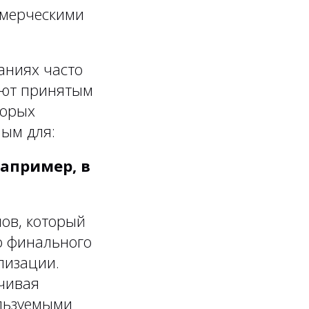
ммерческими
аниях часто
уют принятым
торых
ным для:
апример, в
пов, который
о финального
лизации.
ечивая
ользуемыми