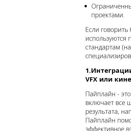
Ограниченны
проектами.
Если говорить 
используются 
стандартам (на
специализиров
1.Интеграци
VFX или кин
Пайплайн - эт
включает все 
результата, на
Пайплайн помо
эффективное в