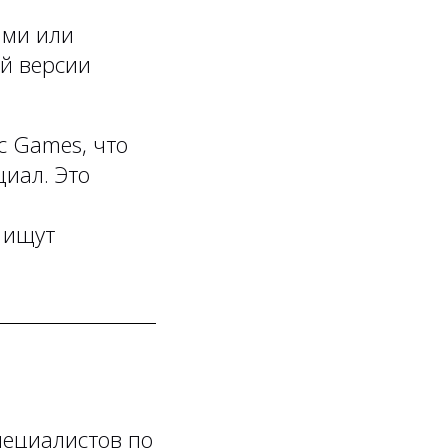
ами или
й версии
ic Games, что
иал. Это
 ищут
пециалистов по