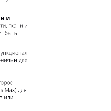
и и
и, ткани и
ут быть
 функционал
ениями для
торое
ds Max) для
в или