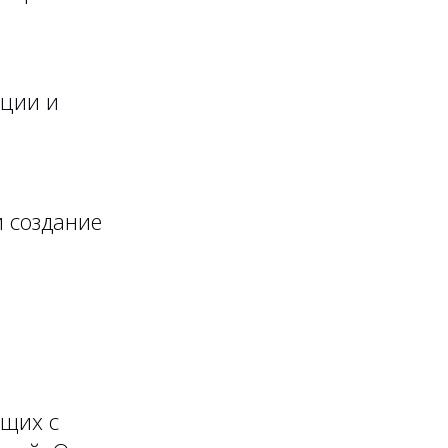
ации и
и создание
ющих с