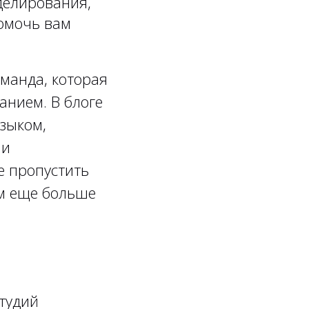
делирования,
помочь вам
манда, которая
анием. В блоге
зыком,
 и
е пропустить
м еще больше
тудий