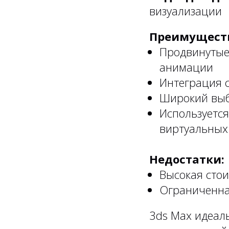
визуализации
Преимущест
Продвинутые
анимации
Интеграция с
Широкий выб
Используется
виртуальных
Недостатки:
Высокая сто
Ограниченна
3ds Max идеал