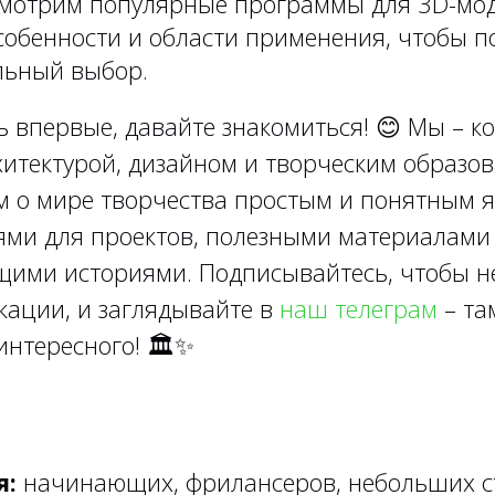
смотрим популярные программы для 3D-мо
собенности и области применения, чтобы 
льный выбор.
ь впервые, давайте знакомиться!
😊
Мы – ко
итектурой, дизайном и творческим образов
м о мире творчества простым и понятным я
ями для проектов, полезными материалами
ими историями. Подписывайтесь, чтобы н
кации, и заглядывайте в
наш телеграм
– та
интересного!
🏛✨
я:
начинающих, фрилансеров, небольших с