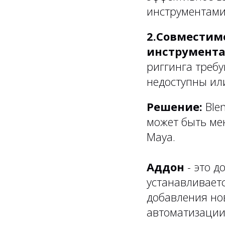
инструментами
2.Совместим
инструмент
риггинга треб
недоступны или
Решение:
Ble
может быть ме
Maya.
Аддон
- это д
устанавливаетс
добавления но
автоматизации