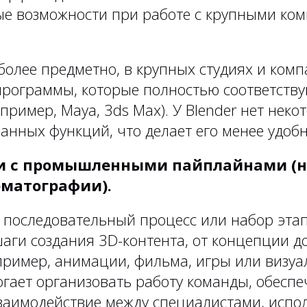
е возможности при работе с крупными ко
более предметно, в крупных студиях и комп
программы, которые полностью соответств
пример, Maya, 3ds Max). У Blender нет неко
анных функций, что делает его менее удоб
и с промышленными пайплайнами (н
ематографии).
о последовательный процесс или набор эта
шаги создания 3D-контента, от концепции д
пример, анимации, фильма, игры или визуа
гает организовать работу команды, обесп
заимодействие между специалистами, исп