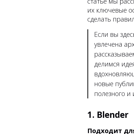
статье мы рас
их ключевые о
сделать прави
Если вы здес
увлечена арх
рассказывае
делимся иде
вдохновляющ
новые публи
полезного и 
1. Blender
Подходит дл