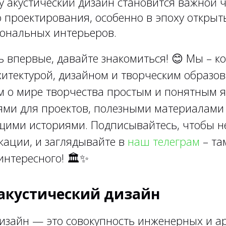
у акустический дизайн становится важной 
о проектирования, особенно в эпоху открыт
ональных интерьеров.
ь впервые, давайте знакомиться!
😊
Мы – ко
итектурой, дизайном и творческим образов
м о мире творчества простым и понятным я
ями для проектов, полезными материалами
ими историями. Подписывайтесь, чтобы н
кации, и заглядывайте в
наш телеграм
– та
интересного!
🏛✨
 акустический дизайн
дизайн — это совокупность инженерных и а