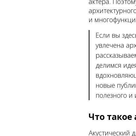
актёра. Поэтом
архитектурног
и многофункци
Если вы здес
увлечена арх
рассказывае
делимся иде
вдохновляющ
новые публи
полезного и 
Что такое
Акустический 