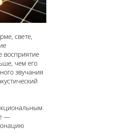
рме, свете,
ие
ше восприятие
ьше, чем его
зного звучания
акустический
нкциональным.
ее —
тонацию