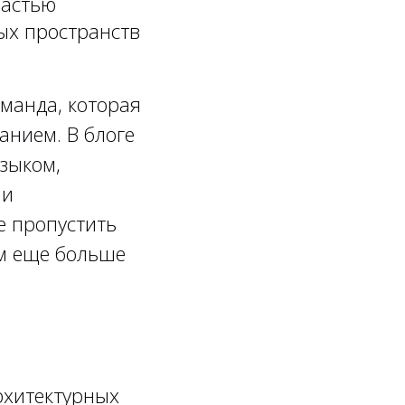
частью
ых пространств
манда, которая
анием. В блоге
зыком,
 и
е пропустить
м еще больше
рхитектурных