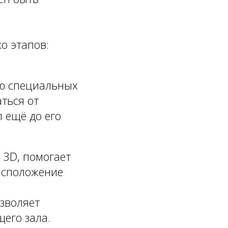
о этапов:
ю специальных
ться от
 ещё до его
 3D, помогает
асположение
зволяет
его зала.