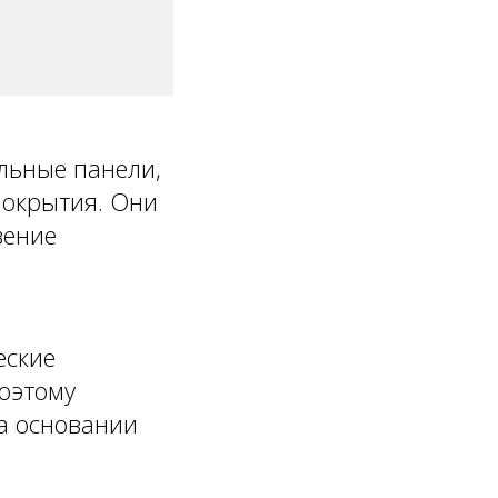
льные панели,
покрытия. Они
вение
еские
Поэтому
на основании