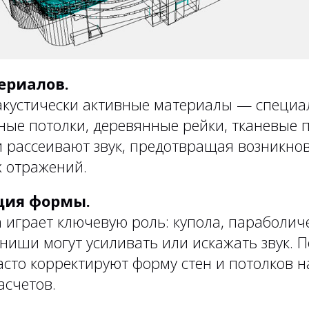
ериалов.
акустически активные материалы — специа
ые потолки, деревянные рейки, тканевые 
 рассеивают звук, предотвращая возникно
 отражений.
ция формы.
 играет ключевую роль: купола, параболич
ниши могут усиливать или искажать звук. 
асто корректируют форму стен и потолков 
асчетов.