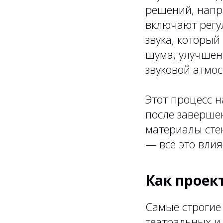
решений, напр
включают регу
звука, который
шума, улучшен
звуковой атмо
Этот процесс н
после заверше
материалы сте
— всё это влияе
Как проек
Самые строгие
театральных и