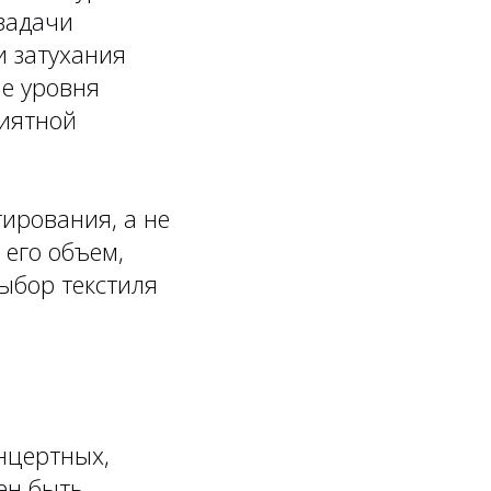
задачи
 затухания
ие уровня
риятной
тирования, а не
 его объем,
ыбор текстиля
нцертных,
ен быть