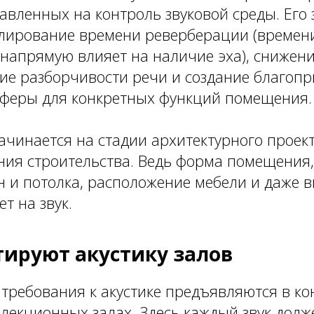
авленных на контроль звуковой среды. Его 
лирование времени реверберации (времени
 напрямую влияет на наличие эха), снижен
ие разборчивости речи и создание благоп
сферы для конкретных функций помещения.
ачинается на стадии архитектурного проек
ния строительства. Ведь форма помещения,
н и потолка, расположение мебели и даже в
т на звук.
тируют акустику залов
 требования к акустике предъявляются в ко
 лекционных залах. Здесь каждый звук долж