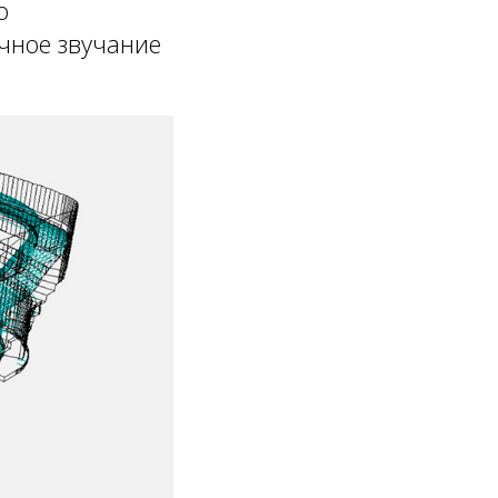
о
чное звучание