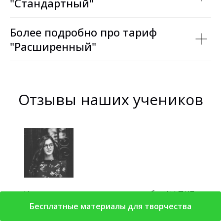
"Стандартный"
Более подробно про тариф
"Расширенный"
Отзывы наших учеников
Хочу сказать огромное спасибо ШАПКЕ
💕 и моему преподавателю Валерию
Бесплатные материалы для творчества
Георгиевичу! Благодаря прекрасным