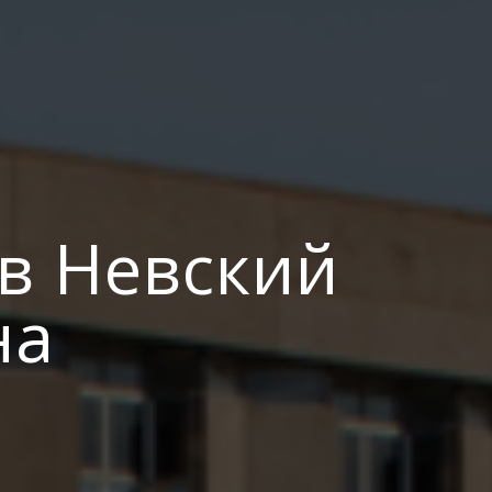
в Невский
на