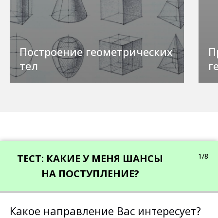
Построение геометрических
П
тел
г
1/8
ТЕСТ: КАКИЕ У МЕНЯ ШАНСЫ
НА ПОСТУПЛЕНИЕ?
Какое направление Вас интересует?