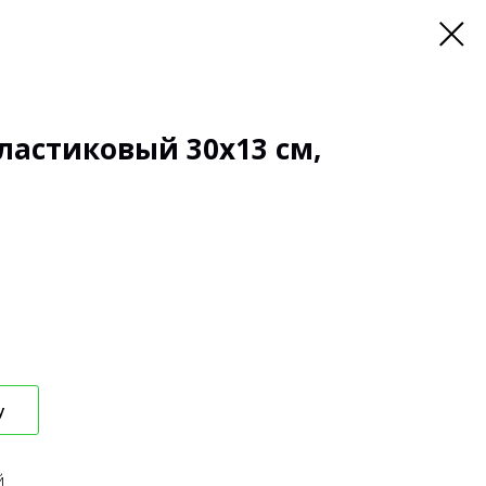
ластиковый 30х13 см,
у
й