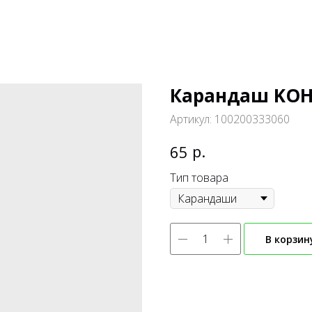
Карандаш KOH-
Артикул:
100200333060
р.
65
Тип товара
В корзин