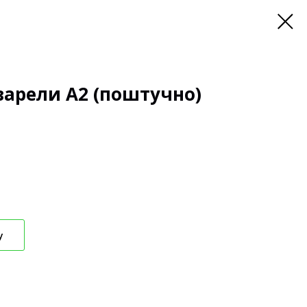
варели А2 (поштучно)
у