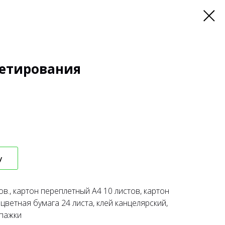
кетирования
у
в., картон переплетный А4 10 листов, картон
цветная бумага 24 листа, клей канцелярский,
шпажки