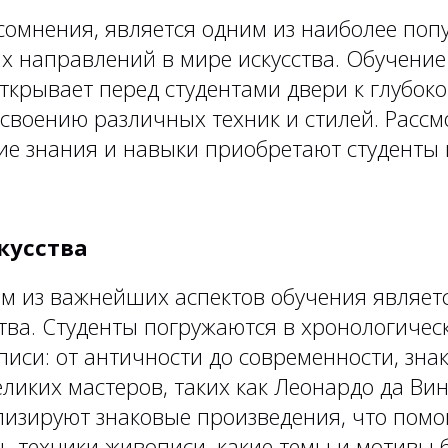
 сомнения, является одним из наиболее поп
х направлений в мире искусства. Обучение
открывает перед студентами двери к глубо
освоению различных техник и стилей. Расс
ие знания и навыки приобретают студенты 
кусства
м из важнейших аспектов обучения являет
тва. Студенты погружаются в хронологичес
иси: от античности до современности, зна
ликих мастеров, таких как Леонардо да Вин
лизируют знаковые произведения, что помо
сь техники живописи, какие темы и мотивы