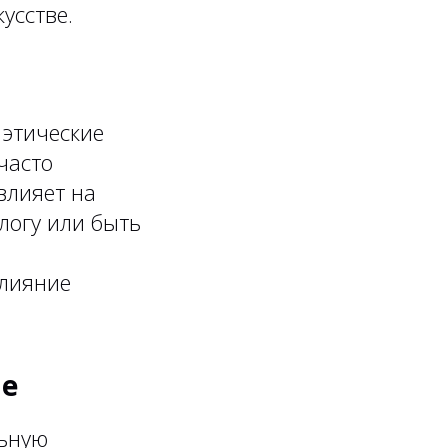
усстве.
 этические
часто
влияет на
логу или быть
влияние
ие
льную