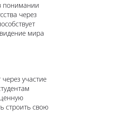
 в понимании
сства через
пособствует
 видение мира
 через участие
студентам
 ценную
ть строить свою