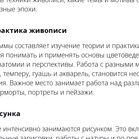
зные эпохи.
практика живописи
ммы составляет изучение теории и практик
ся понимать и применять основы цветоведе
натомии и перспективы. Работа с разными 
 темперу, гуашь и акварель, становится н
ия. Важное место занимает работа над раз
рморты, портреты и пейзажи.
исунка
 интенсивно занимаются рисунком. Это вкл
льные зарисовки, работы с натуры и по пр