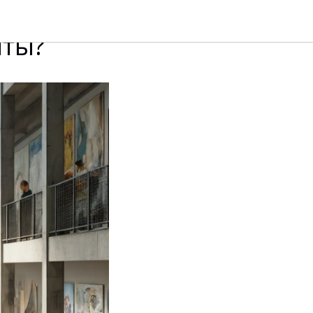
е: какие
нты?