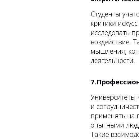
Студенты учатс
критики искусс
исследовать пр
воздействие. Т
мышления, кот
деятельности.
7.Профессио
Университеты 
и сотрудничест
применять на п
опытными людь
Такие взаимод