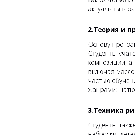
актуальны в ра
2.Теория и 
Основу програ
Студенты учат
композиции, а
включая масло,
частью обучен
жанрами: натю
3.Техника р
Студенты также
наброски, дета