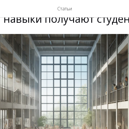
 живописи в университет
Статьи
и навыки получают студе