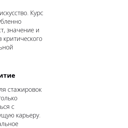
искусство. Курс
убленно
т, значение и
в критического
ьной
витие
ля стажировок
только
ься с
ущую карьеру.
альное