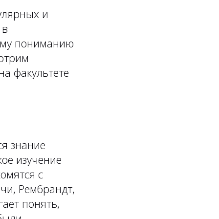
улярных и
 в
кому пониманию
мотрим
на факультете
ся знание
кое изучение
комятся с
чи, Рембрандт,
гает понять,
 были