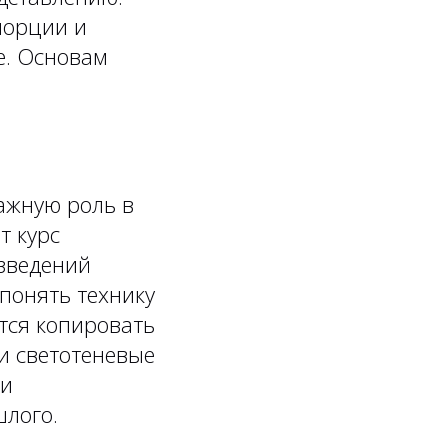
порции и
е. Основам
важную роль в
т курс
зведений
понять технику
тся копировать
 и светотеневые
 и
шлого.