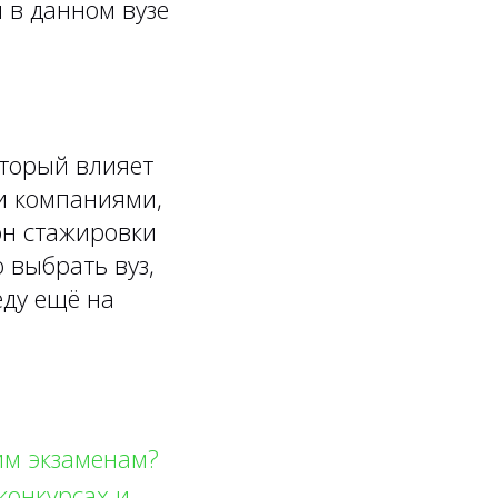
 в данном вузе
оторый влияет
ми компаниями,
он стажировки
 выбрать вуз,
еду ещё на
им экзаменам?
 конкурсах и