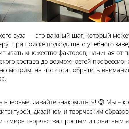
кого вуза — это важный шаг, который може
еру. При поиске подходящего учебного зав
итывать множество факторов, начиная от 
ского состава до возможностей профессион
рассмотрим, на что стоит обратить вниман
за.
ь впервые, давайте знакомиться!
😊
Мы – ко
итектурой, дизайном и творческим образов
м о мире творчества простым и понятным я