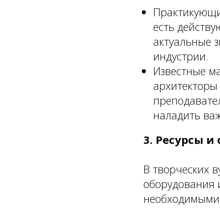
Практикующи
есть действу
актуальные 
индустрии.
Известные ма
архитекторы 
преподавател
наладить ва
3. Ресурсы и
В творческих в
оборудования и
необходимыми 