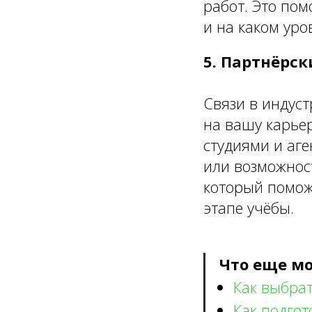
работ. Это пом
и на каком уро
5. Партнёрс
Связи в индус
на вашу карьер
студиями и аге
или возможност
который помож
этапе учёбы.
Что еще мо
Как выбрат
Как подгот