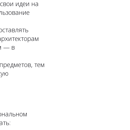
 свои идеи на
ользование
оставлять
архитекторам
м — в
предметов, тем
кую
ональном
ать: