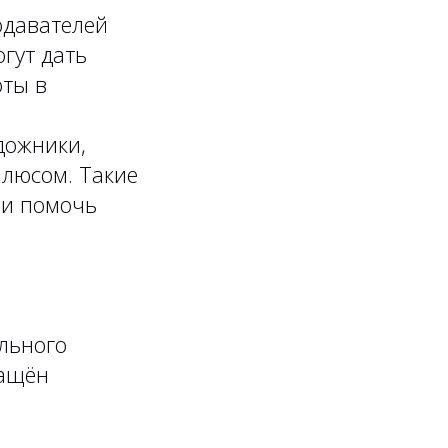
одавателей
гут дать
оты в
дожники,
плюсом. Такие
 и помочь
ального
нащён