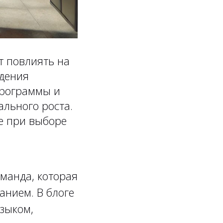
т повлиять на
едения
программы и
ального роста.
ие при выборе
манда, которая
анием. В блоге
зыком,