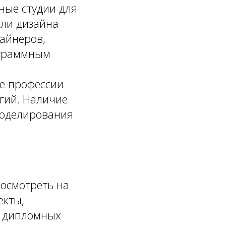
нные студии для
или дизайна
зайнеров,
ограммным
ие профессии
гий. Наличие
моделирования
посмотреть на
екты,
х дипломных