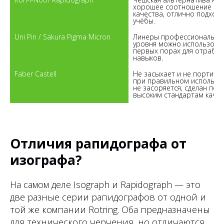
хорошее соотношение цен
качества, отлично подходит
Uni Pin / Sakura Pigma Micron

Линеры профессиональног
уровня можно использоват
первых порах для отработк
Faber Castell

Не засыхает и не портится,
при правильном использов
не засоряется, сделан по 
Отличия рапидографа от
изографа?
На самом деле Isograph и Rapidograph — это
две разные серии рапидографов от одной и
той же компании Rotring. Оба предназначены
для технического черчения, но отличаются