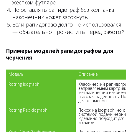
жестком футляре.
Не оставлять рапидограф без колпачка —
наконечник может засохнуть.
Если рапидограф долго не использовался
— обязательно прочистить перед работой.
Примеры моделей рапидографов для
черчения
Модель
Описание
Rotring Isograph

Классический рапидограф с
заправляемым картриджем,
металлический наконечник,
высокая надежность. Подхо
Rotring Rapidograph

Похож на Isograph, но с дру
системой подачи чернил. 
Идеально подходит для ват
Koh-I-Noor Rapidograph

Чешская альтернатива Rotr