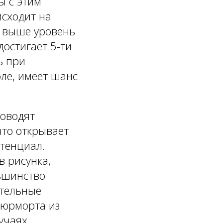
ы с этим
исходит на
м выше уровень
достигает 5-ти
ь при
ле, имеет шанс
роводят
что открывает
отенциал.
 рисунка,
ьшинство
ительные
тюрморта из
учаях,