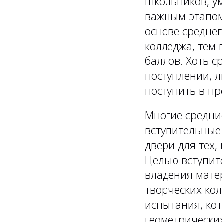
школьников, ум
важным этапом.
основе среднег
колледжа, тем 
баллов. Хоть с
поступлении, 
поступить в п
Многие средни
вступительные
двери для тех,
Целью вступит
владения мате
творческих ко
испытания, ко
геометрических