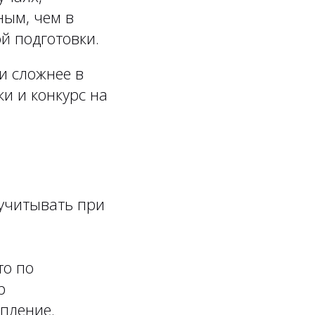
ным, чем в
й подготовки.
и сложнее в
и и конкурс на
учитывать при
то по
р
пление.