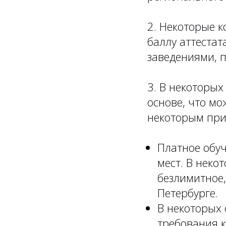
2. Некоторые к
баллу аттеста
заведениями, п
3. В некоторых
основе, что мо
некоторым при
Платное обу
мест. В неко
безлимитное,
Петербурге.
В некоторых 
требования к