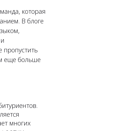
манда, которая
анием. В блоге
зыком,
 и
е пропустить
м еще больше
битуриентов.
ляется
ает многих