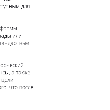
ступным для
е формы
пиады или
стандартные
ворческий
сы, а также
 цели
го, что после