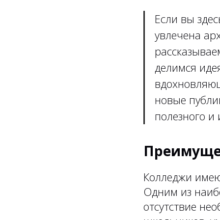
Если вы здес
увлечена арх
рассказывае
делимся иде
вдохновляющ
новые публи
полезного и 
Преимуще
Колледжи имею
Одним из наиб
отсутствие нео