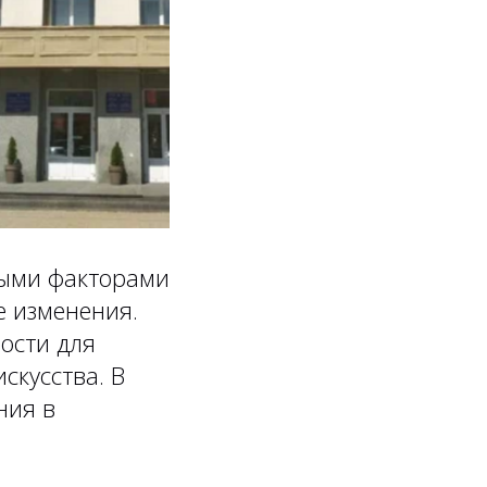
выми факторами
е изменения.
ости для
скусства. В
ния в