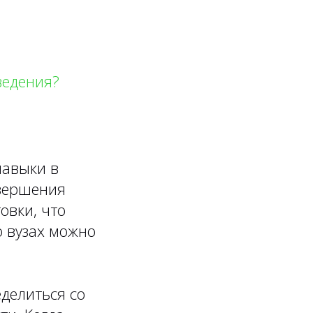
ведения?
навыки в
авершения
овки, что
о вузах можно
делиться со