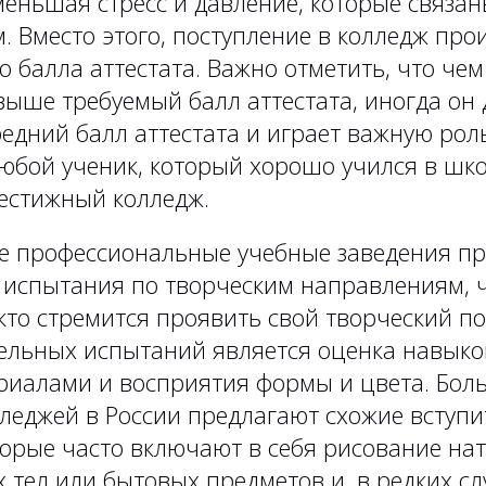
еньшая стресс и давление, которые связан
 Вместо этого, поступление в колледж про
о балла аттестата. Важно отметить, что че
выше требуемый балл аттестата, иногда он 
редний балл аттестата и играет важную рол
любой ученик, который хорошо учился в шко
рестижный колледж.
е профессиональные учебные заведения п
 испытания по творческим направлениям, 
 кто стремится проявить свой творческий п
ельных испытаний является оценка навыков
риалами и восприятия формы и цвета. Бол
лледжей в России предлагают схожие вступ
торые часто включают в себя рисование на
 тел или бытовых предметов и, в редких сл