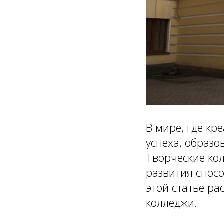
В мире, где к
успеха, образ
Творческие ко
развития спосо
этой статье р
колледжи.