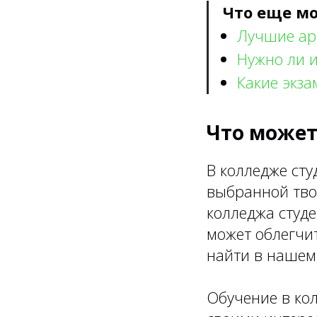
Что еще мо
Лучшие ар
Нужно ли и
Какие экза
Что может
В колледже ст
выбранной тво
колледжа студе
может облегчи
найти в нашем
Обучение в ко