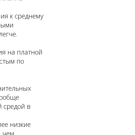
ния к среднему
ными
легче.
ия на платной
остым по
нительных
вообще
 средой в
лее низкие
, чем