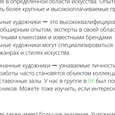
мя в определенной области искусства. Опы
ть более крупные и высокооплачиваемые п
ьные художники ー это высококвалифициро
 обширным опытом, эксперты в своей облас
упными клиентами и известными брендами.
ные художники могут специализироваться 
анрах и стилях искусства.
знанные художники ー узнаваемые личности
 работы часто становятся объектом коллек
тавочные залы. У нас в группе в
ВК
был по
ников. Можете тоже изучить, если интересно
е также имеет большое значение. Художник