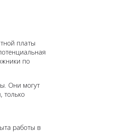
отной платы
 потенциальная
дожники по
ы. Они могут
, только
ыта работы в