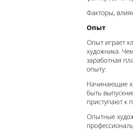
Факторы, влия
Опыт
Опыт играет к
художника. Че
заработная пла
опыту:
Начинающие ху
быть выпускни
приступают к п
Опытные худож
профессиональ