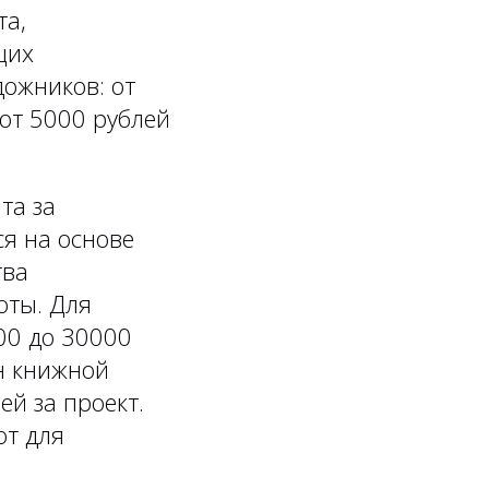
та,
щих
дожников: от
от 5000 рублей
та за
я на основе
тва
оты. Для
00 до 30000
йн книжной
ей за проект.
от для