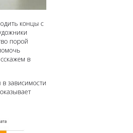
одить концы с
художники
тво порой
 помочь
асскажем в
 в зависимости
оказывает