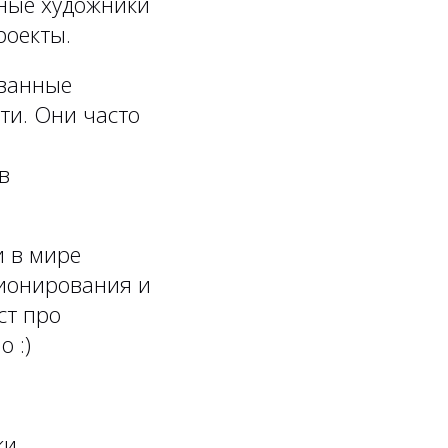
тные художники
роекты.
ванные
ти. Они часто
в
 в мире
ционирования и
ст про
 :)
и,