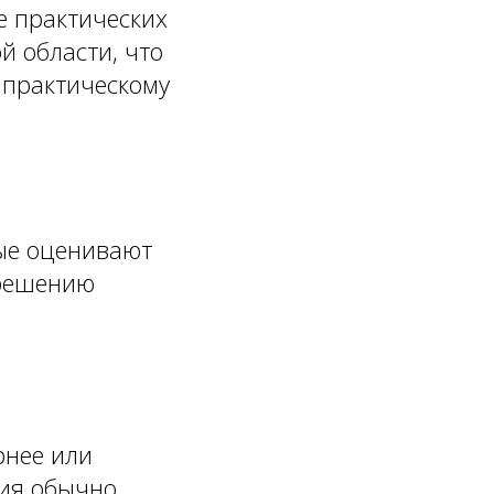
е практических
й области, что
 практическому
рые оценивают
 решению
рнее или
ния обычно