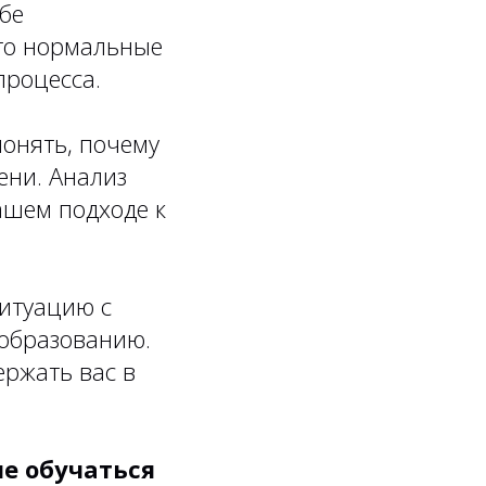
бе
Это нормальные
процесса.
онять, почему
ени. Анализ
ашем подходе к
итуацию с
 образованию.
ержать вас в
е обучаться