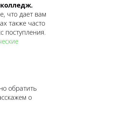
 колледж.
, что дает вам
ах также часто
сс поступления.
ческие
но обратить
асскажем о