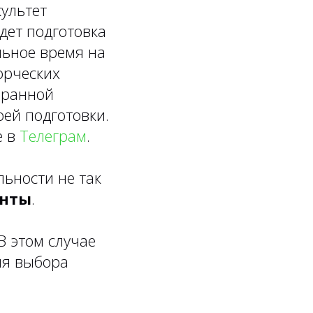
культет
дет подготовка
льное время на
орческих
бранной
ей подготовки.
е в
Телеграм
.
ьности не так
анты
.
В этом случае
ля выбора