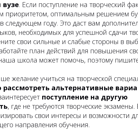
 вузе
. Если поступление на творческий фа
м приоритетом, оптимальным решением бу
в следующем году. Это даст вам дополните
ыков, необходимых для успешной сдачи тв
ените свои сильные и слабые стороны в вы
работайте план действий для повышения сво
м наша школа может помочь, поэтому пишит
аше желание учиться на творческой специал
 рассмотреть альтернативные вари
 заинтересует
поступление на другую
ть
, где не требуются творческие экзамены. 
изировать свои интересы и возможности д
щего направления обучения.