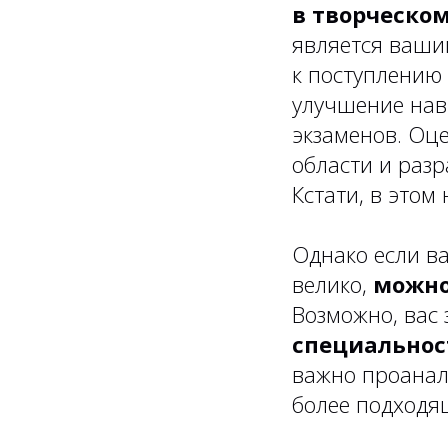
в творческом
является ваши
к поступлению 
улучшение нав
экзаменов. Оц
области и раз
Кстати, в это
Однако если в
велико,
можно
Возможно, вас
специальнос
важно проанал
более подходя