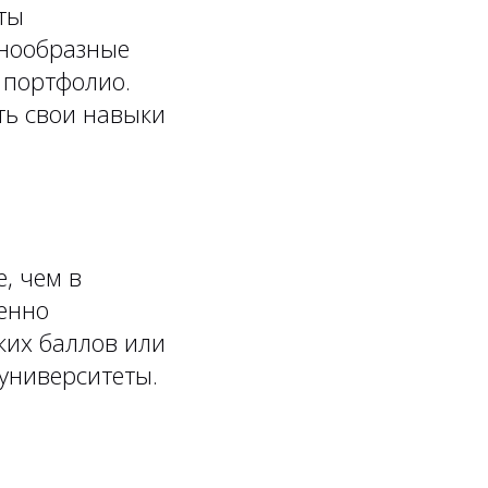
ты
знообразные
 портфолио.
ть свои навыки
, чем в
бенно
ких баллов или
университеты.