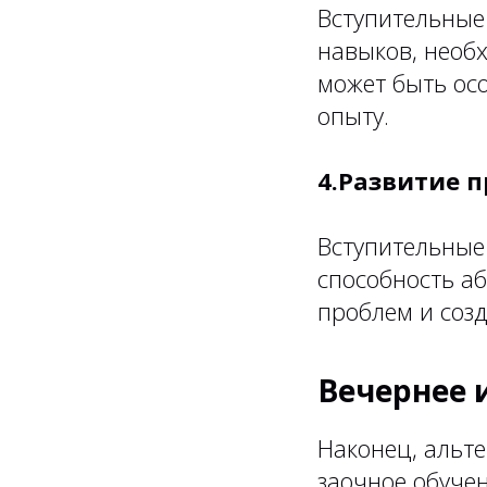
Вступительные
навыков, необ
может быть ос
опыту.
4.Развитие 
Вступительные
способность а
проблем и соз
Вечернее 
Наконец, альт
заочное обучен