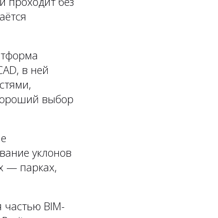
и проходит без
аётся
атформа
AD, в ней
стями,
Хороший выбор
ие
ование уклонов
х — парках,
 частью BIM-