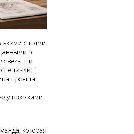
олькими слоями
 данными о
ловека. Ни
е специалист
ипа проекта.
ежду похожими
манда, которая