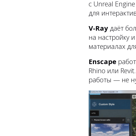
с Unreal Engin
для интеракти
V-Ray
даёт бол
на настройку и
материалах дл
Enscape
работ
Rhino или Revi
работы — не н