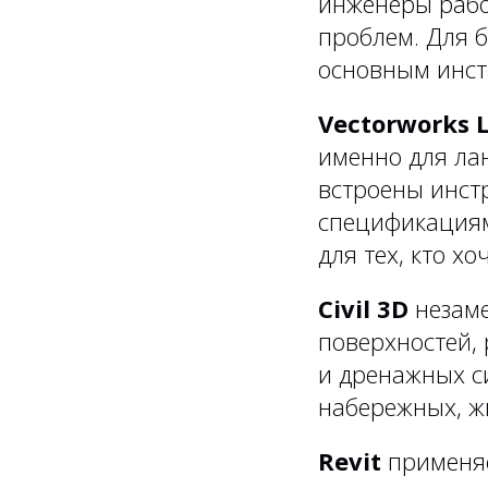
инженеры рабо
проблем. Для 
основным инст
Vectorworks 
именно для ла
встроены инст
спецификациям
для тех, кто хо
Civil 3D
незаме
поверхностей,
и дренажных с
набережных, ж
Revit
применяе