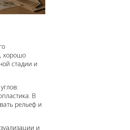
го
, хорошо
ной стадии и
углов:
пластика. В
вать рельеф и
зуализации и