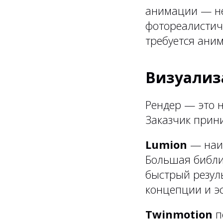
анимации — не
фотореалистич
требуется ани
Визуализ
Рендер — это н
Заказчик прини
Lumion
— наиб
Большая библио
быстрый резул
концепции и эс
Twinmotion
п