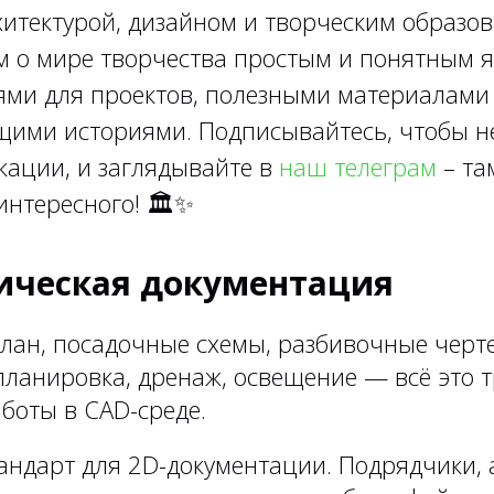
итектурой, дизайном и творческим образов
м о мире творчества простым и понятным я
ями для проектов, полезными материалами
ими историями. Подписывайтесь, чтобы н
кации, и заглядывайте в
наш телеграм
– та
интересного!
🏛✨
ническая документация
лан, посадочные схемы, разбивочные черт
планировка, дренаж, освещение — всё это т
боты в CAD-среде.
ндарт для 2D-документации. Подрядчики, 