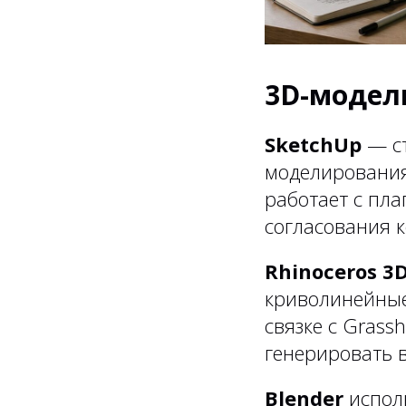
3D-модел
SketchUp
— ст
моделирования
работает с пла
согласования к
Rhinoceros 3
криволинейные
связке с Gras
генерировать 
Blender
исполь