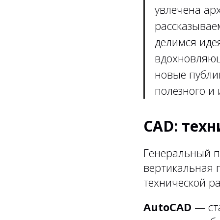
увлечена арх
рассказывае
делимся иде
вдохновляющ
новые публи
полезного и 
CAD: тех
Генеральный п
вертикальная 
технической ра
AutoCAD
— ста