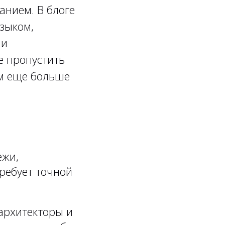
анием. В блоге
зыком,
 и
е пропустить
м еще больше
ежи,
ребует точной
архитекторы и