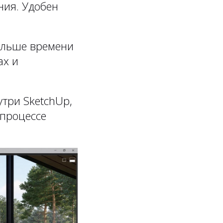
ния. Удобен
больше времени
ах и
три SketchUp,
 процессе