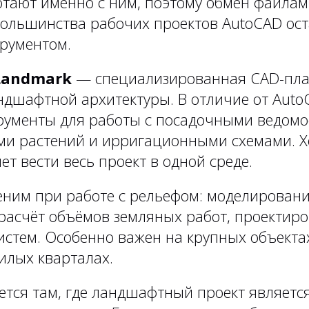
тают именно с ним, поэтому обмен файлам
большинства рабочих проектов AutoCAD ост
рументом.
Landmark
— специализированная CAD-пл
ндшафтной архитектуры. В отличие от AutoC
рументы для работы с посадочными ведомо
и растений и ирригационными схемами. 
чет вести весь проект в одной среде.
ним при работе с рельефом: моделирован
 расчёт объёмов земляных работ, проектир
истем. Особенно важен на крупных объекта
илых кварталах.
тся там, где ландшафтный проект является