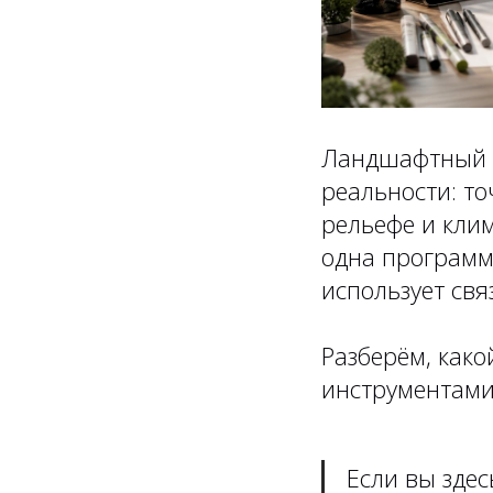
Ландшафтный а
реальности: т
рельефе и кли
одна программа
использует свя
Разберём, как
инструментами
Если вы здес